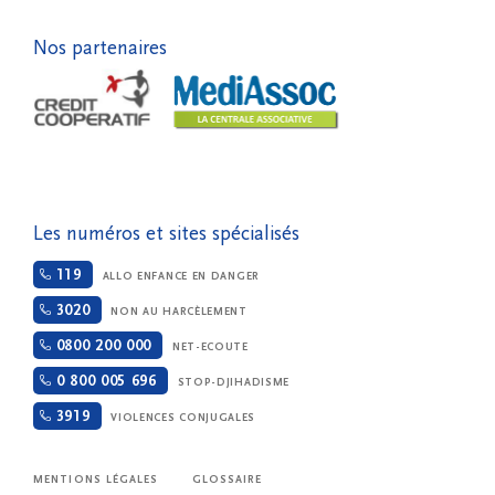
Nos partenaires
Les numéros et sites spécialisés
119
ALLO ENFANCE EN DANGER
3020
NON AU HARCÈLEMENT
0800 200 000
NET-ECOUTE
0 800 005 696
STOP-DJIHADISME
3919
VIOLENCES CONJUGALES
MENTIONS LÉGALES
GLOSSAIRE