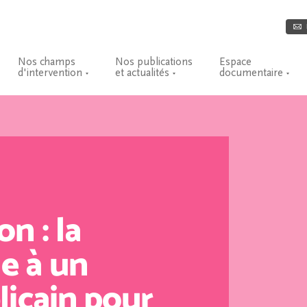
Nos champs
Nos publications
Espace
d'intervention
et actualités
documentaire
n : la
e à un
licain pour