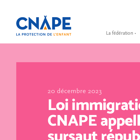
La fédération
20 décembre 2023
Loi immigratio
CNAPE appell
sursaut répub