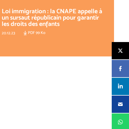
Loi immigration : la CNAPE appelle à
un sursaut républicain pour garantir
les droits des enfants
PDF 99 Ko
20.12.23