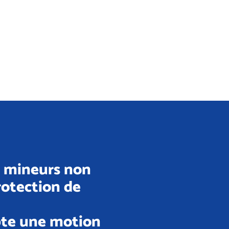
s mineurs non
rotection de
pte une motion