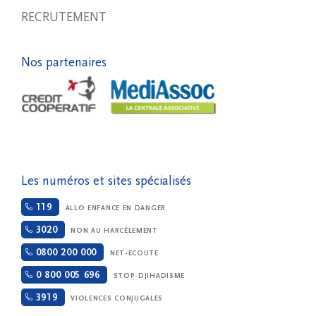
RECRUTEMENT
Nos partenaires
Les numéros et sites spécialisés
119
ALLO ENFANCE EN DANGER
3020
NON AU HARCÈLEMENT
0800 200 000
NET-ECOUTE
0 800 005 696
STOP-DJIHADISME
3919
VIOLENCES CONJUGALES