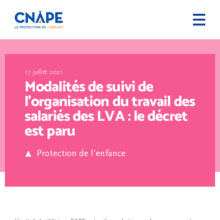
17 juillet 2021
Modalités de suivi de
l’organisation du travail des
salariés des LVA : le décret
est paru
Protection de l'enfance