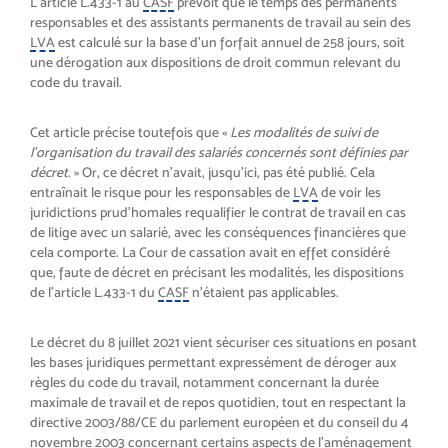
L’article L.433-1 au
CASF
prévoit que le temps des permanents
responsables et des assistants permanents de travail au sein des
LVA
est calculé sur la base d’un forfait annuel de 258 jours, soit
une dérogation aux dispositions de droit commun relevant du
code du travail.
Cet article précise toutefois que «
Les modalités de suivi de
l’organisation du travail des salariés concernés sont définies par
décret
. » Or, ce décret n’avait, jusqu’ici, pas été publié. Cela
entraînait le risque pour les responsables de
LVA
de voir les
juridictions prud’homales requalifier le contrat de travail en cas
de litige avec un salarié, avec les conséquences financières que
cela comporte. La Cour de cassation avait en effet considéré
que, faute de décret en précisant les modalités, les dispositions
de l’article L.433-1 du
CASF
n’étaient pas applicables.
Le décret du 8 juillet 2021 vient sécuriser ces situations en posant
les bases juridiques permettant expressément de déroger aux
règles du code du travail, notamment concernant la durée
maximale de travail et de repos quotidien, tout en respectant la
directive 2003/88/CE du parlement européen et du conseil du 4
novembre 2003 concernant certains aspects de l’aménagement