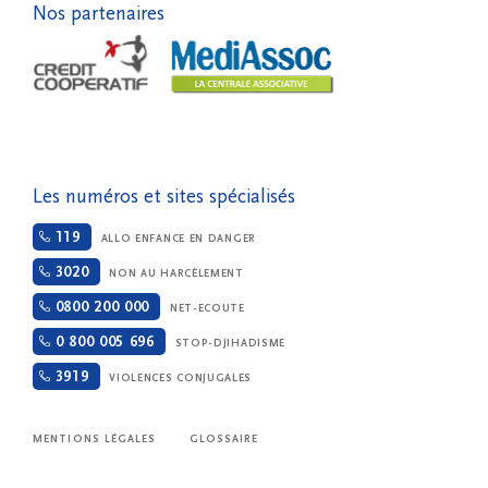
Nos partenaires
Les numéros et sites spécialisés
119
ALLO ENFANCE EN DANGER
3020
NON AU HARCÈLEMENT
0800 200 000
NET-ECOUTE
0 800 005 696
STOP-DJIHADISME
3919
VIOLENCES CONJUGALES
MENTIONS LÉGALES
GLOSSAIRE