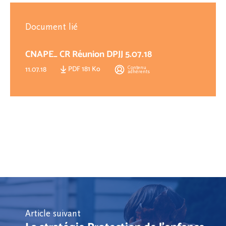
Document lié
CNAPE_ CR Réunion DPJJ 5.07.18
PDF 181 Ko
Contenu
11.07.18
adhérents
Article suivant