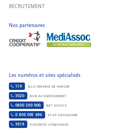
RECRUTEMENT
Nos partenaires
Les numéros et sites spécialisés
119
ALLO ENFANCE EN DANGER
3020
NON AU HARCÈLEMENT
0800 200 000
NET-ECOUTE
0 800 005 696
STOP-DJIHADISME
3919
VIOLENCES CONJUGALES