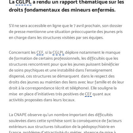
La
CGLPL
a rendu un rapport thématique sur les
droits fondamentaux des mineurs enfermés.
S’il ne sera accessible en ligne que le 7 avril prochain, son dossier
de presse mentionne une situation préoccupante des jeunes pris
en charge dans les structures visitées par ses équipes.
Concernant les
CEF
, si la
CGLPL
déplore notamment le manque
de formation de certains professionnels, les difficultés que les
structures rencontrent pour que les jeunes puissent bénéficier
de soins psychiques et une instabilité dans l’enseignement
dispensé, ces structures se démarquent dans le respect des
droits des jeunes au maintien des liens avec leur famille et de leur
droit à la correspondance (écrit et téléphone). Elle souligne la
mise en place d’initiatives très positives de
CEF
quant aux
activités proposées dans leurs locaux.
La CNAPE observe qu’un nombre important des difficultés
soulevées dans cette synthèse sont la conséquence de facteurs
extérieurs aux structures (situation de la pédopsychiatrie en
France, problème d’attractivité du métier, absence de mise à