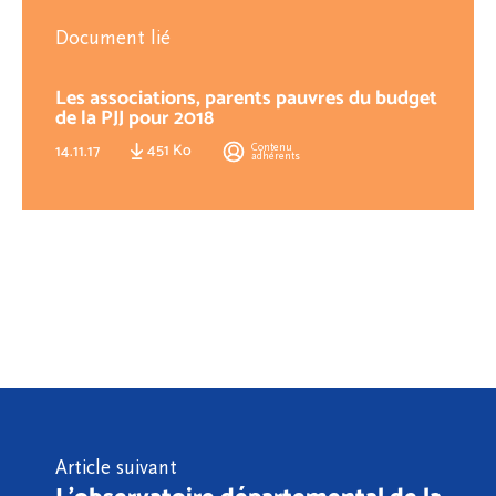
Document lié
Les associations, parents pauvres du budget
de la PJJ pour 2018
451 Ko
Contenu
14.11.17
adhérents
Article suivant