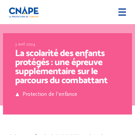
3 avril 2024
La scolarité des enfants
protégés : une épreuve
supplémentaire sur le
parcours du combattant
Protection de l'enfance