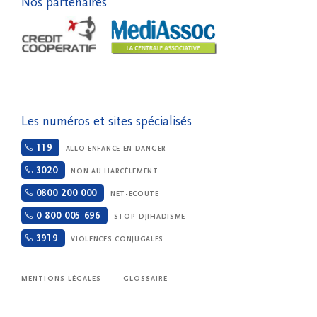
Nos partenaires
Les numéros et sites spécialisés
119
ALLO ENFANCE EN DANGER
3020
NON AU HARCÈLEMENT
0800 200 000
NET-ECOUTE
0 800 005 696
STOP-DJIHADISME
3919
VIOLENCES CONJUGALES
MENTIONS LÉGALES
GLOSSAIRE