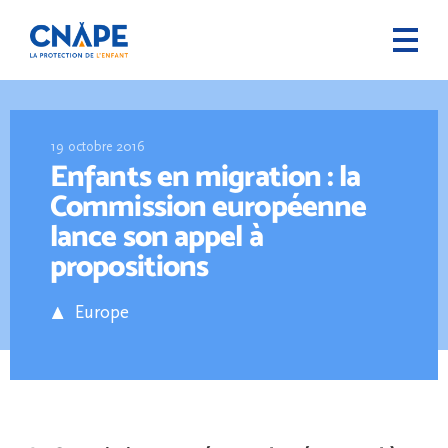
19 octobre 2016
Enfants en migration : la
Commission européenne
lance son appel à
propositions
Europe