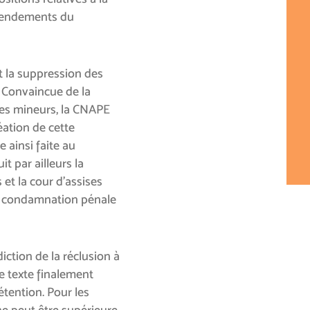
amendements du
t la suppression des
 Convaincue de la
 des mineurs, la CNAPE
éation de cette
e ainsi faite au
it par ailleurs la
 et la cour d’assises
e condamnation pénale
rdiction de la réclusion à
le texte finalement
étention. Pour les
ne peut être supérieure