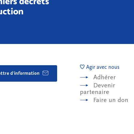
rniers décrets
uction
Agir avec nous
lettre d'information
Adhérer
Devenir
partenaire
Faire un don