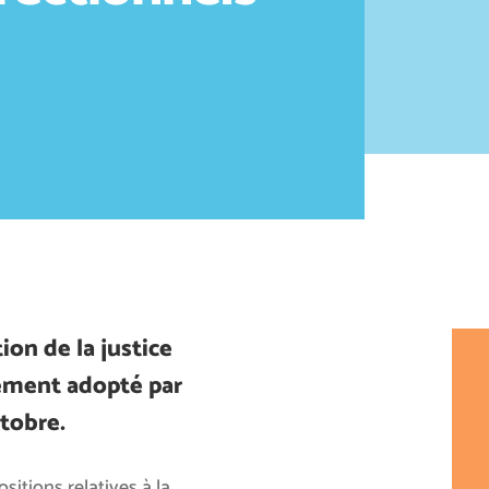
ion de la justice
vement adopté par
ctobre.
itions relatives à la