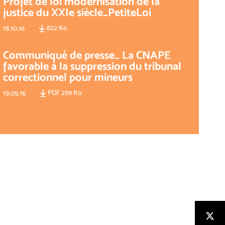
Projet de loi modernisation de la
justice du XXIe siècle_PetiteLoi
822 Ko
18.10.16
Communiqué de presse_ La CNAPE
favorable à la suppression du tribunal
correctionnel pour mineurs
PDF 299 Ko
19.05.16