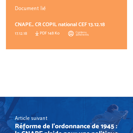
Document lié
CNAPE_ CR COPIL national CEF 13.12.18
PDF 148 Ko
Contenu
17.12.18
adhérents
Article suivant
Réforme de l'ordonnance de 1945 :