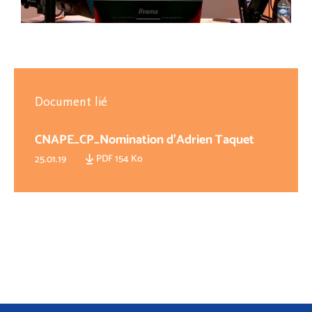
Document lié
CNAPE_CP_Nomination d'Adrien Taquet
PDF 154 Ko
25.01.19