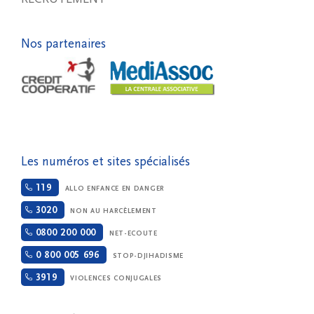
Nos partenaires
Les numéros et sites spécialisés
119
ALLO ENFANCE EN DANGER
3020
NON AU HARCÈLEMENT
0800 200 000
NET-ECOUTE
0 800 005 696
STOP-DJIHADISME
3919
VIOLENCES CONJUGALES