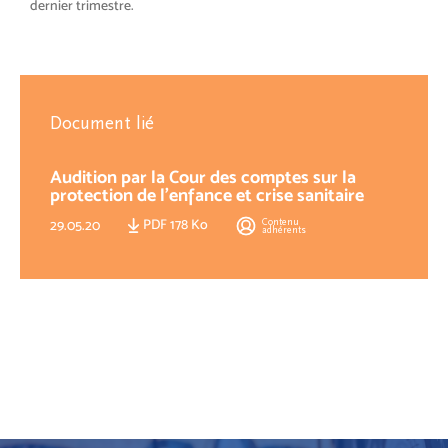
dernier trimestre.
Document lié
Audition par la Cour des comptes sur la
protection de l’enfance et crise sanitaire
PDF 178 Ko
Contenu
29.05.20
adhérents