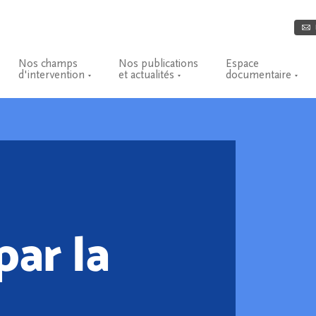
Nos champs
Nos publications
Espace
d'intervention
et actualités
documentaire
par la