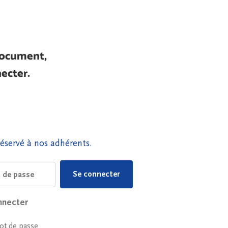
document,
ecter.
éservé à nos adhérents.
nnecter
ot de passe