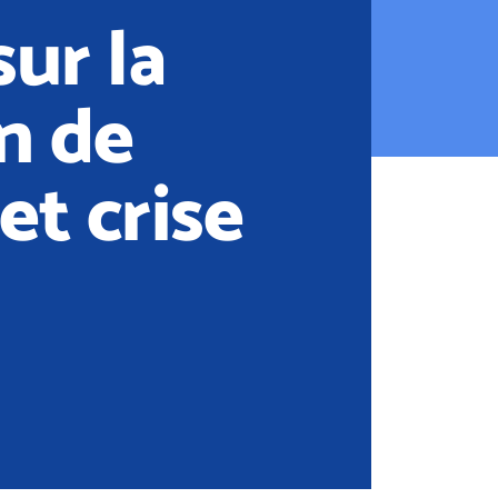
ur la
n de
et crise