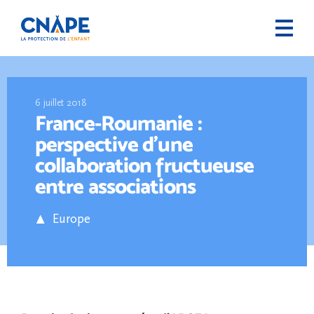
6 juillet 2018
France-Roumanie :
perspective d’une
collaboration fructueuse
entre associations
Europe