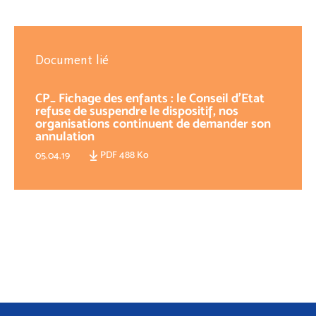
Document lié
CP_ Fichage des enfants : le Conseil d’Etat
refuse de suspendre le dispositif, nos
organisations continuent de demander son
annulation
PDF 488 Ko
05.04.19