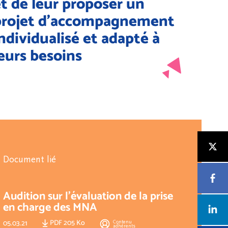
t de leur proposer un
projet d’accompagnement
ndividualisé et adapté à
eurs besoins
Document lié
Audition sur l'évaluation de la prise
en charge des MNA
PDF 205 Ko
Contenu
05.03.21
adhérents