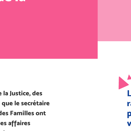
 la Justice, des
r
i que le secrétaire
des Familles ont
v
es affaires