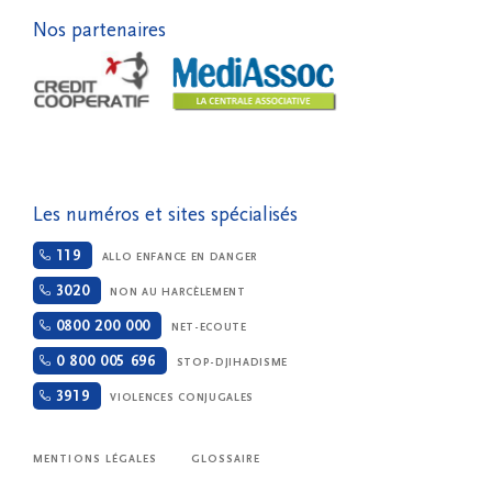
Nos partenaires
Les numéros et sites spécialisés
119
ALLO ENFANCE EN DANGER
3020
NON AU HARCÈLEMENT
0800 200 000
NET-ECOUTE
0 800 005 696
STOP-DJIHADISME
3919
VIOLENCES CONJUGALES
MENTIONS LÉGALES
GLOSSAIRE