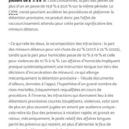
passent de 4 % à 8 %
. Côté condamnés, la part des peines de
plus d’un an passe de 19,8 % à 30,6 % sur la même période. Le
CJPM
, censé pourtant accélérer les procédures et plafonner la
détention provisoire, ne produit donc pas l’effet de
raccourcissement attendu pour cette partie significative des
mineurs détenus.
• Ce qui relie les deux, la recomposition des infractions : la part
des mineurs détenus pour vol chute de 42 % (2017) à 25 % (2025),
tandis que la part pour homicides passe de 10 % à 19 % et celle
pour violences de 10 % à 15 %. Les affaires d’homicide impliquent
presque systématiquement une instruction longue (un tiers des
décisions d’incarcération de mineurs), ce qui allonge
mécaniquement la détention provisoire — l’étude documente
d’ailleurs, données à l’appui, l’hypothèse d’un grand nombre de
rixes mortelles, fréquemment requalifiées en cours de
procédure. À l’inverse, les infractions qui donnaient lieu à des
détentions provisoires courtes (stupéfiants, violences, vols) sont
de plus en plus souvent jugées en amont par audience unique :
cela retire du flux des prévenus à rotation rapide, et grossit en
retour, mécaniquement, le poids relatif des affaires longues
parmi les prévenus qui restent, en plus d’alimenter le flux de