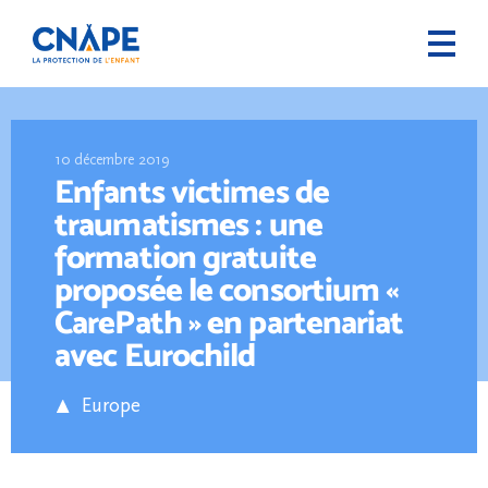
10 décembre 2019
Enfants victimes de
traumatismes : une
formation gratuite
proposée le consortium «
CarePath » en partenariat
avec Eurochild
Europe