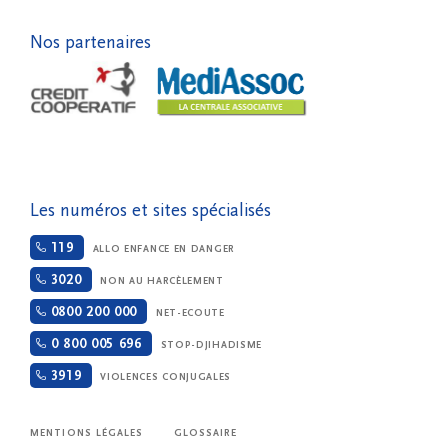
Nos partenaires
Les numéros et sites spécialisés
119
ALLO ENFANCE EN DANGER
3020
NON AU HARCÈLEMENT
0800 200 000
NET-ECOUTE
0 800 005 696
STOP-DJIHADISME
3919
VIOLENCES CONJUGALES
MENTIONS LÉGALES
GLOSSAIRE