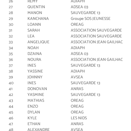
26
REMY
ADIAPH
27
QUENTIN
ADSEA 03
28
MANON
SAUVEGARDE 13
29
KANCHANA
Groupe SOS JEUNESSE
30
LOANN
OREAG
31
SARAH
ASSOCIATION SAUVEGARDE
32
LEA
ASSOCIATION SAUVEGARDE
33
ANGELIQUE
ASSOCIATION JEAN GAILHAC
34
NOAH
ADIAPH
35
DZAINA
ADSEA 03
36
NOURA
ASSOCIATION JEAN GAILHAC
37
INES
SAUVEGARDE 13
38
YASSINE
ADIAPH
39
JOHNNY
AVSEA
40
INES
SAUVEGARDE 13
41
DONOVAN
ANRAS
42
YASMINE
SAUVEGARDE 13
43
MATHIAS
OREAG
44
ENZO
OREAG
45
DYLAN
OREAG
46
KYLE
LES NIDS
47
ETHAN
ANRAS
48
ALEXANDRE
AVSEA