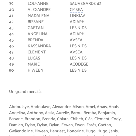
39
LOU-ANNE
SAUVEGARDE 42
40
ALEXANDRE
CMSEA
41
MADALENA
LINKIAA
42
BISSANE
ADIAPH
43
GAETAN
LES NIDS
44
ANGELINA
ADIAPH
45
BRENDA
AVSEA
46
KASSANDRA
LES NIDS
47
CLEMENT
AVSEA
48
LUCAS
LES NIDS
49
MARIE
ACODEGE
50
HIWEEN
LES NIDS
Un grand merci à :
Abdoulaye, Abdoulaye, Alexandre, Alison, Amel, Anaïs, Anais,
Angelina, Anthony, Assia, Aurélie, Barou, Bemba, Benjamin,
Bissane, Brandon, Brenda, Chiara, Chiheb, Cléa, Clément, Cody,
Damien, Dylan, Dylan, Dylan, Erwan, Ewen, Farès, Gaétan,
Gwäendoline, Hiween, Henriest, Honorine, Hugo, Hugo, Janis,