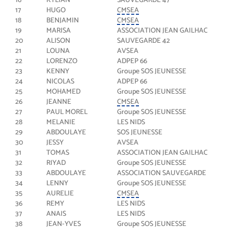
17
HUGO
CMSEA
18
BENJAMIN
CMSEA
19
MARISA
ASSOCIATION JEAN GAILHAC
20
ALISON
SAUVEGARDE 42
21
LOUNA
AVSEA
22
LORENZO
ADPEP 66
23
KENNY
Groupe SOS JEUNESSE
24
NICOLAS
ADPEP 66
25
MOHAMED
Groupe SOS JEUNESSE
26
JEANNE
CMSEA
27
PAUL MOREL
Groupe SOS JEUNESSE
28
MELANIE
LES NIDS
29
ABDOULAYE
SOS JEUNESSE
30
JESSY
AVSEA
31
TOMAS
ASSOCIATION JEAN GAILHAC
32
RIYAD
Groupe SOS JEUNESSE
33
ABDOULAYE
ASSOCIATION SAUVEGARDE
34
LENNY
Groupe SOS JEUNESSE
35
AURELIE
CMSEA
36
REMY
LES NIDS
37
ANAIS
LES NIDS
38
JEAN-YVES
Groupe SOS JEUNESSE