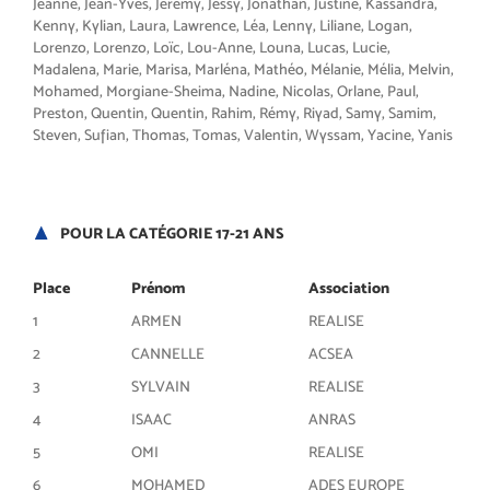
Jeanne, Jean-Yves, Jérémy, Jessy, Jonathan, Justine, Kassandra,
Kenny, Kylian, Laura, Lawrence, Léa, Lenny, Liliane, Logan,
Lorenzo, Lorenzo, Loïc, Lou-Anne, Louna, Lucas, Lucie,
Madalena, Marie, Marisa, Marléna, Mathéo, Mélanie, Mélia, Melvin,
Mohamed, Morgiane-Sheima, Nadine, Nicolas, Orlane, Paul,
Preston, Quentin, Quentin, Rahim, Rémy, Riyad, Samy, Samim,
Steven, Sufian, Thomas, Tomas, Valentin, Wyssam, Yacine, Yanis
POUR LA CATÉGORIE 17-21 ANS
Place
Prénom
Association
1
ARMEN
REALISE
2
CANNELLE
ACSEA
3
SYLVAIN
REALISE
4
ISAAC
ANRAS
5
OMI
REALISE
6
MOHAMED
ADES EUROPE