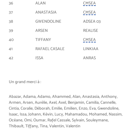
36
ALAN
CMSEA
37
ANASTASIA
CMSEA
38
GWENDOLINE
ADSEA 03
39
ARSEN
REALISE
40
TIFFANY
CMSEA
41
RAFAEL CASALE
LINKIAA
42
ISSA
ANRAS
Un grand merci à :
Abazar, Adama, Adamo, Ahammed, Alan, Anastasia, Anthony,
Armen, Arsen, Aurélie, Axel, Axel, Benjamin, Camilia, Cannelle,
Cintia, Coralie, Déborah, Emilie, Emilien, Enzo, Eva, Gwendoline,
Isaac, Issa, Johann, Kévin, Lucy, Mahamadou, Mohamed, Nassim,
Océane, Omi, Oumar, Rafel Cassale, Sylvain, Souleymane,
Thibault, Tiffany, Tina, Valentin, Valentin