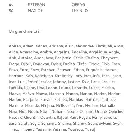
49
ESTEBAN
OREAG
50
MAXIME
LES NIDS
Un grand merci à :
Abisan, Adam, Adnan, Adriana, Alain, Alexandre, Alexis, Ali, Alicia,
Aline, Amandine, Ambre, Angelina, Angelina, Angélique, Angie,
Anh, Antoine, Aude, Awa, Benjamin, Cécile, Chaïma, Chaynèze,
Diego, Djibril, Donovan, Dylan, Dzaïna, Elizéa, Elodie, Elois, Emjy,
Enzo, Enzo, Enzo, Esteban, Estevan, Ethan, Euguénia, Hamza,
Harroun, Kaïs, Kanchana, Kimberley, Inès, Inès, Inès, Inès, Jason,
Jean-Luc, Jérémi, Jessica, Johnny, Justine, Kyle, Lana, Léa, Léa,
Laëtitia, Liliane, Lina, Loann, Louna, Lorantin, Lucas, Maëlan,
Maeva, Maéva, Maëva, Malvyna, Manon, Manon, Marine, Marion,
Marion, Marjorie, Marvin, Mathéo, Mathias, Mathias, Mathilde,
Maxime, Miranda, Mirjana, Mélissa, Mylène, Myriam, Nathalie,
Nina, Noa, Noah, Noah, Noham, Noura, Océane, Orlane, Ophélie,
Pascale, Quentin, Quentin, Rafael, Raul, Rayan, Rémy, Sandra,
Sara, Sarah, Seyla, Schaïma, Shaïma, Shanny, Soan, Sylvain, Sven,
Théo, Thibaut, Yasmine, Yassine, Youssou, Yusuf