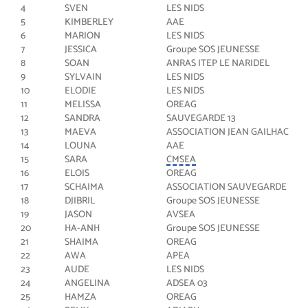
4
SVEN
LES NIDS
5
KIMBERLEY
AAE
6
MARION
LES NIDS
7
JESSICA
Groupe SOS JEUNESSE
8
SOAN
ANRAS ITEP LE NARIDEL
9
SYLVAIN
LES NIDS
10
ELODIE
LES NIDS
11
MELISSA
OREAG
12
SANDRA
SAUVEGARDE 13
13
MAEVA
ASSOCIATION JEAN GAILHAC
14
LOUNA
AAE
15
SARA
CMSEA
16
ELOIS
OREAG
17
SCHAIMA
ASSOCIATION SAUVEGARDE
18
DJIBRIL
Groupe SOS JEUNESSE
19
JASON
AVSEA
20
HA-ANH
Groupe SOS JEUNESSE
21
SHAIMA
OREAG
22
AWA
APEA
23
AUDE
LES NIDS
24
ANGELINA
ADSEA 03
25
HAMZA
OREAG