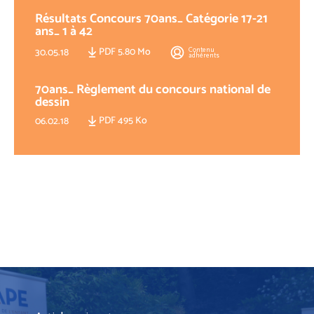
Résultats Concours 70ans_ Catégorie 17-21
ans_ 1 à 42
PDF 5.80 Mo
Contenu
30.05.18
adhérents
70ans_ Règlement du concours national de
dessin
PDF 495 Ko
06.02.18