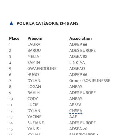
POUR LA CATÉGORIE 13-16 ANS
Place
Prénom
Association
1
LAURA
ADPEP 66
2
BAROU
ADES EUROPE
3
MELIA
ADSEA 82
4
SAMIM
LINKIAA
5
GWAENDOLINE
ADSEAO
6
HUGO
ADPEP 66
7
DYLAN
Groupe SOS JEUNESSE
8
LOGAN
ANRAS
9
RAHIM
ADES EUROPE
10
CODY
ANRAS
11
LUCIE
ARSEA
12
DYLAN
CMSEA
13
YACINE
AAE
14
SUFIANE
ADES EUROPE
15
YANIS
ADSEA 26
16
KYLIAN
SAUVEGARDE 47