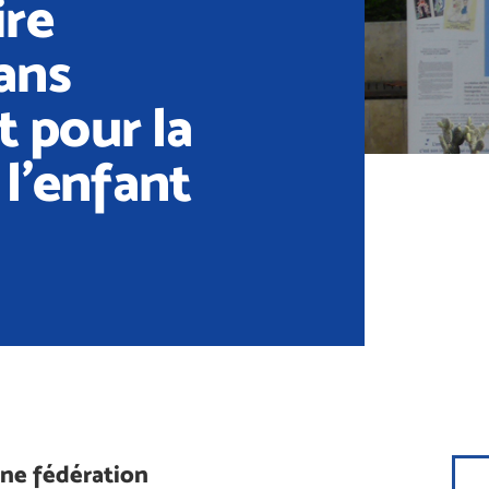
ire
ans
 pour la
 l’enfant
une fédération