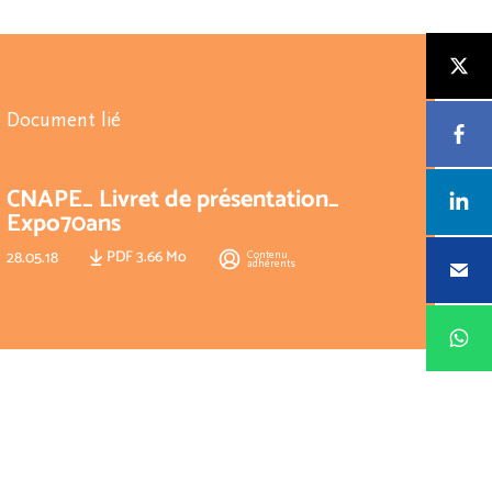
Document lié
CNAPE_ Livret de présentation_
Expo70ans
PDF 3.66 Mo
Contenu
28.05.18
adhérents