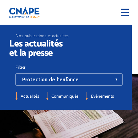
Nos publications et actualités
Les actualités
et la presse
Filtrer
Actualités
Communiqués
Événements