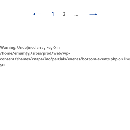
1
2
…
Warning
: Undefined array key 0 in
/home/emumfyj/sites/prod/web/wp-
content/themes/cnape/inc/partials/events/bottom-events.php
on line
50