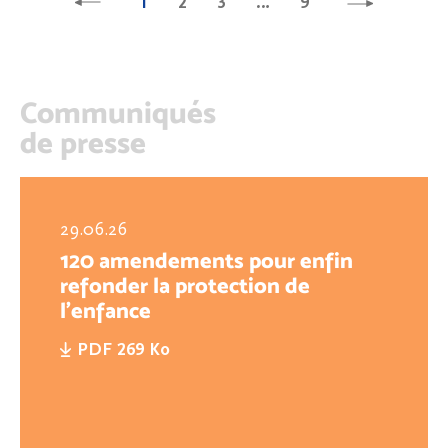
1
2
3
…
9
Communiqués
de presse
29.06.26
120 amendements pour enfin
refonder la protection de
l'enfance
PDF 269 Ko