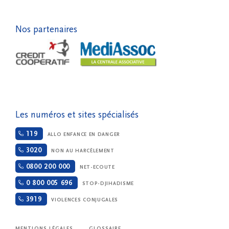
Nos partenaires
Les numéros et sites spécialisés
119
ALLO ENFANCE EN DANGER
3020
NON AU HARCÈLEMENT
0800 200 000
NET-ECOUTE
0 800 005 696
STOP-DJIHADISME
3919
VIOLENCES CONJUGALES
MENTIONS LÉGALES
GLOSSAIRE