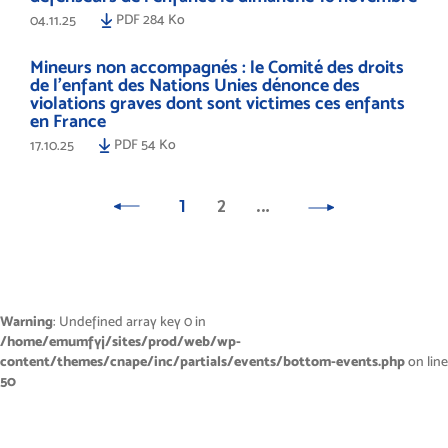
PDF 284 Ko
04.11.25
Mineurs non accompagnés : le Comité des droits
de l’enfant des Nations Unies dénonce des
violations graves dont sont victimes ces enfants
en France
PDF 54 Ko
17.10.25
1
2
…
Warning
: Undefined array key 0 in
/home/emumfyj/sites/prod/web/wp-
content/themes/cnape/inc/partials/events/bottom-events.php
on line
50