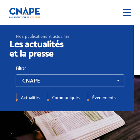
Nos publications et actualités
Les actualités
et la presse
Filtrer
Actualités
Communiqués
Événements