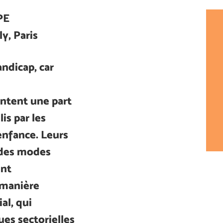
PE
ly, Paris
ndicap, car
ntent une part
is par les
enfance. Leurs
 des modes
ent
 manière
al, qui
es sectorielles