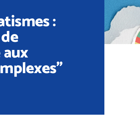
tismes :
 de
e aux
omplexes”