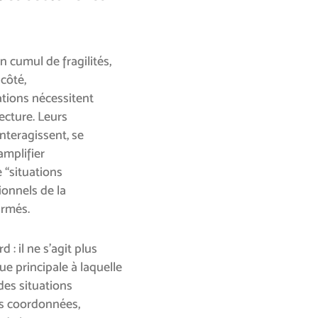
 cumul de fragilités,
côté,
ations nécessitent
lecture. Leurs
interagissent, se
amplifier
 “situations
ionnels de la
armés.
 : il ne s’agit plus
e principale à laquelle
des situations
es coordonnées,