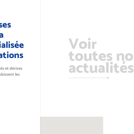
ses
a
Voir
alisée
toutes no
ations
actualités
tés et dérives
ubissent les