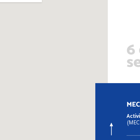
6
s
MECS
Activ
(MEC