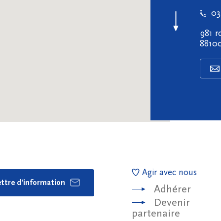
03
981 r
8810
Agir avec nous
lettre d'information
Adhérer
Devenir
partenaire