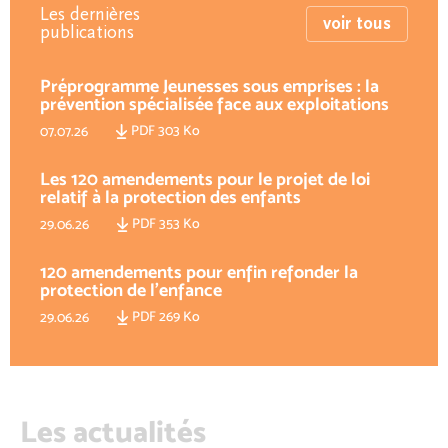
Les dernières
voir tous
publications
Préprogramme Jeunesses sous emprises : la
prévention spécialisée face aux exploitations
PDF 303 Ko
07.07.26
Les 120 amendements pour le projet de loi
relatif à la protection des enfants
PDF 353 Ko
29.06.26
120 amendements pour enfin refonder la
protection de l'enfance
PDF 269 Ko
29.06.26
Les actualités