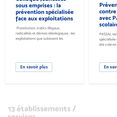
Préveni
sous emprises : la
contre
prévention spécialisée
avec 
face aux exploitations
scolair
Prostitution, trafics illégaux,
radicalités et dérives idéologiques : les
PASSAJ, ser
exploitations que subissent les
spécialisée
jeunesses...
été créé en 
actions ont 
En savoir plus
En sav
13 établissements /
services