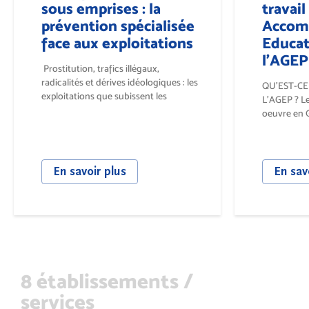
sous emprises : la
travail
prévention spécialisée
Accom
face aux exploitations
Educat
l'AGEP
Prostitution, trafics illégaux,
radicalités et dérives idéologiques : les
QU’EST-CE
exploitations que subissent les
L’AGEP ? L
jeunesses...
oeuvre en 
Bordeaux et
En savoir plus
En sav
8 établissements /
services