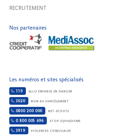
RECRUTEMENT
Nos partenaires
Les numéros et sites spécialisés
119
ALLO ENFANCE EN DANGER
3020
NON AU HARCÈLEMENT
0800 200 000
NET-ECOUTE
0 800 005 696
STOP-DJIHADISME
3919
VIOLENCES CONJUGALES