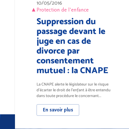
10/05/2016
Protection de l'enfance
Suppression du
passage devant le
juge en cas de
divorce par
consentement
mutuel : la CNAPE
déplore une mesure
La CNAPE alerte le législateur sur le risque
en défaveur de
d’écarter le droit de l’enfant à être entendu
dans toute procédure le concernant...
l'intérêt de l'enfant
En savoir plus