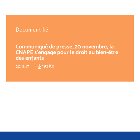
Document lié
Communiqué de presse_20 novembre, la
CNAPE s’engage pour le droit au bien-être
des enfants
192 Ko
20.11.17