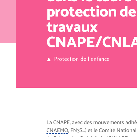
protection de 
travaux
CNAPE/CNL
Protection de l'enfance
La CNAPE, avec des mouvements adhér
CNAEMO
, FN3S…) et le Comité National