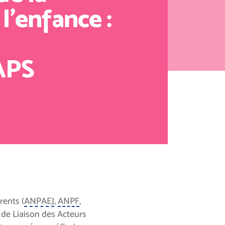
l’enfance :
APS
ents (
ANPAEJ
,
ANPF
,
 de Liaison des Acteurs