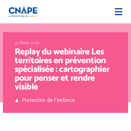
27 février 2026
Replay du webinaire Les
territoires en prévention
spécialisée : cartographier
pour penser et rendre
visible
Protection de l'enfance