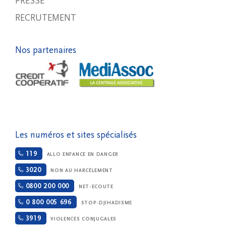
PRESSE
RECRUTEMENT
Nos partenaires
Les numéros et sites spécialisés
119
ALLO ENFANCE EN DANGER
3020
NON AU HARCÈLEMENT
0800 200 000
NET-ECOUTE
0 800 005 696
STOP-DJIHADISME
3919
VIOLENCES CONJUGALES