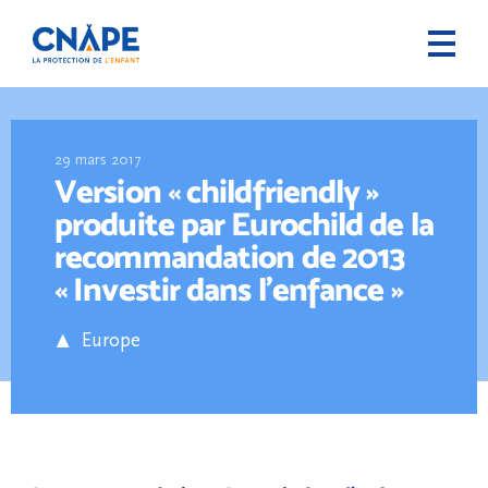
29 mars 2017
Version « childfriendly »
produite par Eurochild de la
recommandation de 2013
« Investir dans l’enfance »
Europe