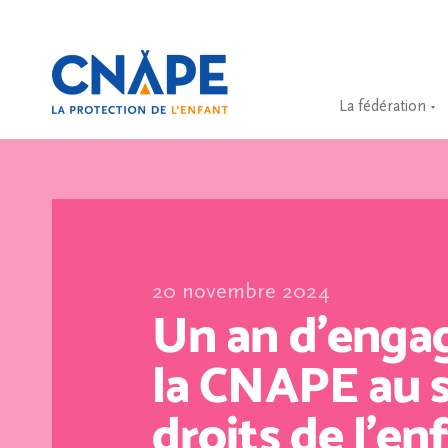
La fédération
20 novembre 2024
Un an d’enga
la CNAPE au s
droits de l’en