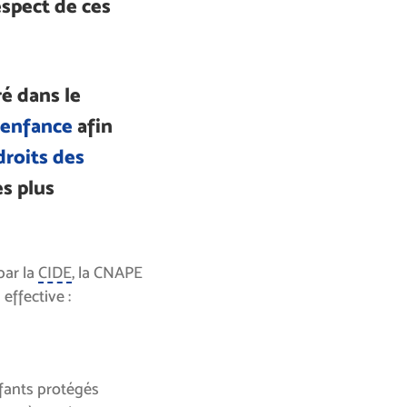
espect de ces
é dans le
’enfance
afin
droits des
es plus
par la
CIDE
, la CNAPE
 effective :
fants protégés