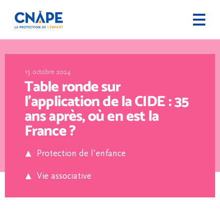
15 octobre 2024
Table ronde sur
l’application de la CIDE : 35
ans après, où en est la
France ?
Protection de l'enfance
Vie associative