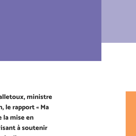
lletoux, ministre
, le rapport « Ma
e la mise en
isant à soutenir