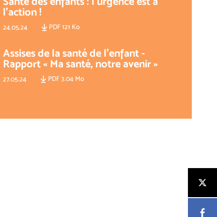
Santé des enfants : l’urgence est à
l’action !
PDF 121 Ko
24.05.24
Assises de la santé de l’enfant -
Rapport « Ma santé, notre avenir »
PDF 3.04 Mo
27.05.24