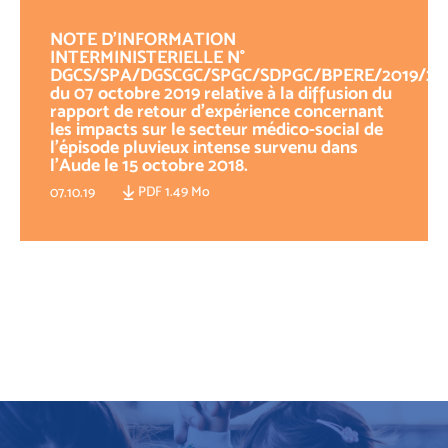
NOTE D’INFORMATION
INTERMINISTERIELLE N°
DGCS/SPA/DGSCGC/SPGC/SDPGC/BPERE/2019/21
du 07 octobre 2019 relative à la diffusion du
rapport de retour d'expérience concernant
les impacts sur le secteur médico-social de
l'épisode pluvieux intense survenu dans
l'Aude le 15 octobre 2018.
PDF 1.49 Mo
07.10.19