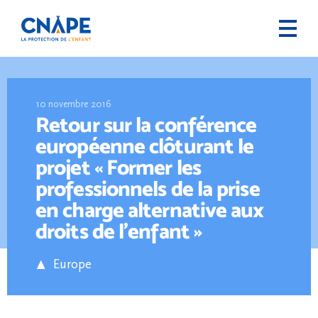
10 novembre 2016
Retour sur la conférence
européenne clôturant le
projet « Former les
professionnels de la prise
en charge alternative aux
droits de l’enfant »
Europe