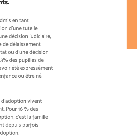
nts.
admis en tant
ion d’une tutelle
une décision judiciaire,
ire de délaissement
État ou d’une décision
(7,3% des pupilles de
s avoir été expressément
l’enfance ou être né
e d’adoption vivent
t. Pour 16 % des
tion, c’est la famille
ent depuis parfois
adoption.