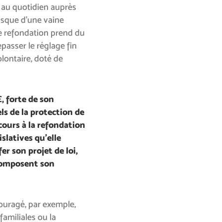
 au quotidien auprès
risque d’une vaine
e refondation prend du
passer le réglage fin
olontaire, doté de
, forte de son
ls de la protection de
cours à la refondation
islatives qu’elle
r son projet de loi,
 composent son
couragé, par exemple,
amiliales ou la