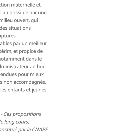
ction maternelle et
és au possible par une
ilieu ouvert, qui
des situations
ruptures
bles par un meilleur
érim, et propice de
, notamment dans le
administrateur ad hoc.
tendues pour mieux
urs non accompagnés,
 les enfants et jeunes
:
« Ces propositions
e long cours,
onstitué par la CNAPE