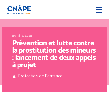
29 juillet 2022
Prévention et lutte contre
la prostitution des mineurs
: lancement de deux appels
à projet
Protection de l'enfance