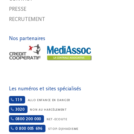
PRESSE
RECRUTEMENT
Nos partenaires
Les numéros et sites spécialisés
119
ALLO ENFANCE EN DANGER
3020
NON AU HARCÈLEMENT
0800 200 000
NET-ECOUTE
0 800 005 696
STOP-DJIHADISME