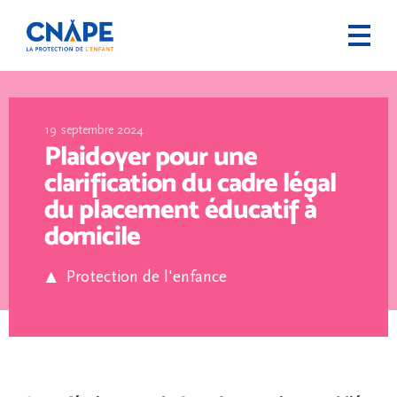
19 septembre 2024
Plaidoyer pour une
clarification du cadre légal
du placement éducatif à
domicile
Protection de l'enfance