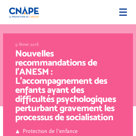
9 février 2018
Nouvelles
recommandations de
l’ANESM :
L’accompagnement des
enfants ayant des
difficultés psychologiques
perturbant gravement les
processus de socialisation
Protection de l'enfance