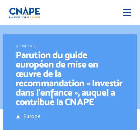
4 mai 2015
Parution du guide
européen de mise en
œuvre de la
recommandation « Investir
dans l’enfance », auquel a
contribué la CNAPE
Europe