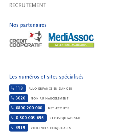
RECRUTEMENT
Nos partenaires
Les numéros et sites spécialisés
119
ALLO ENFANCE EN DANGER
3020
NON AU HARCÈLEMENT
0800 200 000
NET-ECOUTE
0 800 005 696
STOP-DJIHADISME
3919
VIOLENCES CONJUGALES