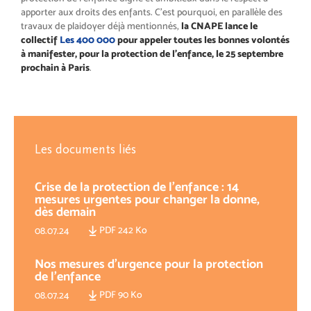
apporter aux droits des enfants. C’est pourquoi, en parallèle des
travaux de plaidoyer déjà mentionnés,
la CNAPE lance le
collectif
Les 400 000
pour appeler toutes les bonnes volontés
à manifester, pour la protection de l’enfance, le 25 septembre
prochain à Paris
.
Les documents liés
Crise de la protection de l’enfance : 14
mesures urgentes pour changer la donne,
dès demain
PDF 242 Ko
08.07.24
Nos mesures d'urgence pour la protection
de l'enfance
PDF 90 Ko
08.07.24