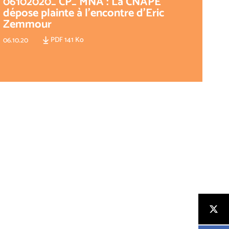
06102020_ CP_ MNA : La CNAPE
dépose plainte à l’encontre d’Eric
Zemmour
PDF 141 Ko
06.10.20