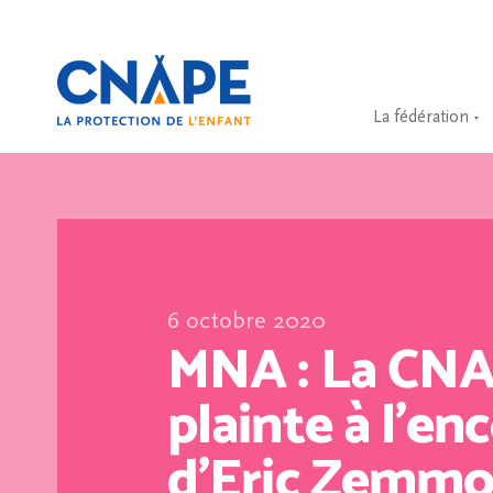
La fédération
6 octobre 2020
MNA : La CN
plainte à l’en
d’Eric Zemmo