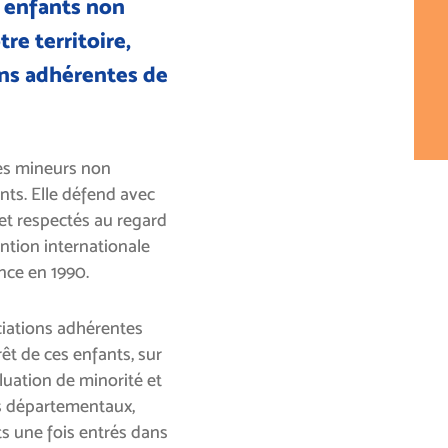
x enfants non
re territoire,
ns adhérentes de
les mineurs non
ts. Elle défend avec
 et respectés au regard
ention internationale
ance en 1990.
ciations adhérentes
rêt de ces enfants, sur
aluation de minorité et
ls départementaux,
 une fois entrés dans